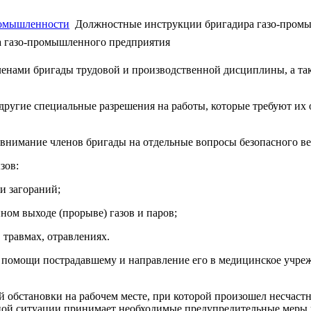
ромышленности
Должностные инструкции бригадира газо-пром
 газо-промышленного предприятия
членами бригады трудовой и производственной дисциплины, а та
 другие специальные разрешения на работы, которые требуют их 
 внимание членов бригады на отдельные вопросы безопасного вед
зов:
и загораний;
ном выходе (прорыве) газов и паров;
травмах, отравлениях.
й помощи пострадавшему и направление его в медицинское учреж
ой обстановки на рабочем месте, при которой произошел несчаст
ной ситуации принимает необходимые предупредительные меры 