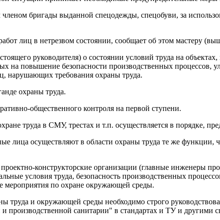
м членом бригады выданной спецодежды, спецобуви, за использ
 работ лиц в нетрезвом состоянии, сообщает об этом мастеру (в
стоящего руководителя) о состоянии условий труда на объектах
ных на повышение безопасности производственных процессов, у
иц, нарушающих требования охраны труда.
ганде охраны труда.
стративно-общественного контроля на первой ступени.
хране труда в СМУ, трестах и т.п. осуществляется в порядке, п
ные лица осуществляют в области охраны труда те же функции,
и проектно-конструкторские организации (главные инженеры про
льные условия труда, безопасность производственных процессо
же мероприятия по охране окружающей среды.
ны труда и окружающей среды необходимо строго руководствова
и и производственной санитарии" в стандартах и ТУ и другим