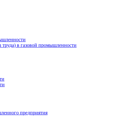
мышленности
ы труда) в газовой промышленности
ти
ти
шленного предприятия