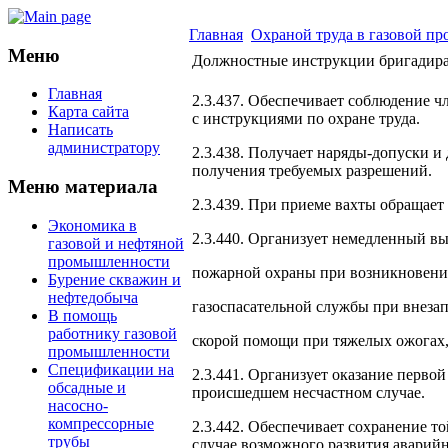
Главная
Охраной труда в газовой п
Меню
Должностные инструкции бригадира
Главная
2.3.437. Обеспечивает соблюдение 
Карта сайта
с инструкциями по охране труда.
Написать
администратору
2.3.438. Получает наряды-допуски и
получения требуемых разрешений.
Меню материала
2.3.439. При приеме вахты обращает
Экономика в
2.3.440. Организует немедленный вы
газовой и нефтяной
промышленности
пожарной охраны при возникновени
Бурение скважин и
нефтедобыча
газоспасательной службы при внезап
В помощь
работнику газовой
скорой помощи при тяжелых ожогах, 
промышленности
Спецификации на
2.3.441. Организует оказание перво
обсадные и
происшедшем несчастном случае.
насосно-
компрессорные
2.3.442. Обеспечивает сохранение т
трубы
случае возможного развития аварий