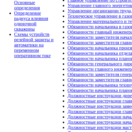
Главное управление по строите
Основные
Управление главного энергети
определения
Управление организации труда
Определение
Техническое управление в газ
радиуса влияния
Управление материального и т
одиночной
Обязанности начальника в газ
скважины
Обязанности главный инженер
Схемы устройств
Обязанности заместителя нача
релейной защиты и
Обязанности заместителя главн
автоматики на
Обязанности начальника произ
переменном
Обязанности начальника отдел
оперативном токе
Обязанности начальника плано
Обязанности генерального дир
Обязанности главного инженер
Обязанности заместителя гене
Обязанности заместителя глав
Обязанности начальника техни
Обязанности начальника плано
Должностные инструкции дире
Должностные инструкции глав
Должностные инструкции замес
Должностные инструкции глав
Должностные инструкции начал
Должностные инструкции нача
Должностные инструкции маст