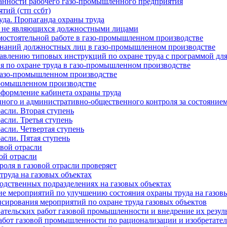
анности рабочего газо-промышленного предприятия
тий (стп ссбт)
уда. Пропаганда охраны труда
, не являющихся должностными лицами
амостоятельной работе в газо-промышленном производстве
знаний должностных лиц в газо-промышленном производстве
тавлению типовых инструкций по охране труда с программой дл
 по охране труда в газо-промышленном производстве
 газо-промышленном производстве
промышленном производстве
оформление кабинета охраны труда
ного и административно-общественного контроля за состоянием 
асли. Вторая ступень
асли. Третья ступень
асли. Четвертая ступень
асли. Пятая ступень
овой отрасли
ой отрасли
роля в газовой отрасли проверяет
труда на газовых объектах
одственных подразделениях на газовых объектах
 мероприятий по улучшению состояния охраны труда на газовы
сирования мероприятий по охране труда газовых объектов
ательских работ газовой промышленности и внедрение их резуль
абот газовой промышленности по рационализации и изобретатель