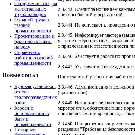
Сооружение лэп для
магистральных
2.3.443. Следит за ношением кажды
трубопроводов
приспособлений и ограждений.
Охраной труда в
2.3.444. Не допускает к проведению
газовой
промышленности
2.3.445. Информирует мастера (выше
Проектированию и
участие в мероприятиях, направлен
бурению скважин
о привлечении к ответственности л
на воду
Справочник
2.3.446. Участвует в работе по пропа
работника газовой
промышленности
2.3.447. Участвует в работе админи
Новые статьи
Примечание. Организация работ по о
Буровая установка -
2.3.448. Администрация и должност
основа
(организации).
геологоразведочных
2.3.449. Научно-исследовательские 
работ
мероприятия, обеспечивающие норма
Керосин:
производственной вредности, а так
использование в
быту и
2.3.450. При решении вопросов охра
промышленности
разделами "Требования безопасност
Пожарная
по охране труда.