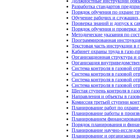
Должностные инструкции обяз
Разработка стандартов предприя
Порядок обучения по охране тр
Обучение рабочих и служащих
Проверка знаний и допуск к с
Порядок обучения и проверки 
Методические указания по сос
Программированная инструкция
Текстовая часть инструкции в
Кабинет охраны труда в газо-
Организационная структура и 
Организация внутриведомствен
Система контроля в газовой отр
Система контроля в газовой отр
Система контроля в газовой отр
Система контроля в газовой отр
Шестая ступень контроля в газ
Направления и объекты в газов
Комиссия третьей ступени конт
Планирование работ по охране 
Планирование работы в произв
Планированием финансирование
Порядок планирования и финан
Планирование научно-исследов
Планирование и организация р