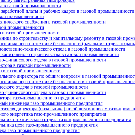
льству магистральных газопроводов
ка в газовой промышленности
, заработной платы и рабочих кадров в газовой промышленности
овой промышленности
ехнического снабжения в газовой промышленности
овой промышленности
а в газовой промышленности
льника по строительству и капитальному ремонту в газовой про
ого инженера по технике безопасности (начальник отдела охран
водственно-технического отдела в газовой промышленности
а капитального строительства в газовой промышленности
во-финансового отдела в газовой промышленности
ектора в газовой промышленности
а в газовой промышленности
рального директора по общим вопросам в газовой промышленнос
ного инженера по технике безопасности в газовой промышленнос
ческого отдела в газовой промышленности
во-финансового отдела в газовой промышленности
ктора газо-промышленного предприятия
ный инженера газо-промышленного предприятия
тителя директора (начальника) по общим вопросам газо-промы
ного энергетика газо-промышленного предприятия
ьника технического отдела газо-промышленного предприятия
льника цеха газо-промышленного предприятия
ера газо-промышленного предприятия