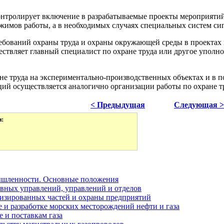
контролирует включение в разрабатываемые проекты мероприя
ежимов работы, а в необходимых случаях специальных систем си
ребований охраны труда и охраны окружающей среды в проектах 
ествляет главный специалист по охране труда или другое упол
ане труда на экспериментально-производственных объектах и в 
ий осуществляется аналогично организации работы по охране тр
< Предыдущая
Следующая >
и:
мышленности. Основные положения
авных управлений, управлений и отделов
низированных частей и охраны предприятий
е и разработке морских месторождений нефти и газа
 и поставкам газа