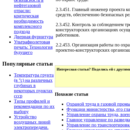
безопасность в
нефтегазовой
2.3.451. Главный инженер проекта 
отрасли:
средств, обеспечению безопасных р
критическая
необходимость
2.3.452. Контроль за соблюдением т
комплексного
конструкторских организациях осущ
подхода
работников.
Дверная фурнитура
Ультрафиолетовая
2.2.453. Организация работы по охр
печать: Технология
проектно-конструкторских организац
будущего
Популярные статьи
Интересная статья? Поделись ей с другим
Температура грунта
(в °с) на различных
глубинах в
некоторых пунктах
Похожие статьи
ссср
Типы профилей и
Охраной труда в газовой про
рекомендации по их
Функции министерства, его гл
выбору
Управление охраны труда, вое
Устройство
Главное управление по разведк
воздушных линий
Управление по транспортировке
электропередачи.