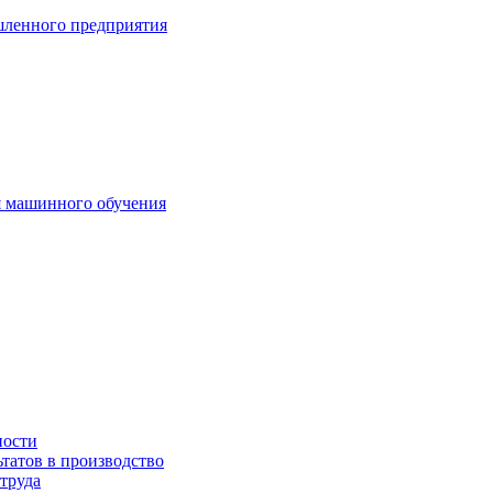
шленного предприятия
я машинного обучения
ности
татов в производство
труда