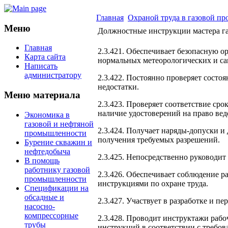
Главная
Охраной труда в газовой п
Меню
Должностные инструкции мастера г
Главная
2.3.421. Обеспечивает безопасную о
Карта сайта
нормальных метеорологических и са
Написать
администратору
2.3.422. Постоянно проверяет состо
недостатки.
Меню материала
2.3.423. Проверяет соответствие ср
наличие удостоверений на право ве
Экономика в
газовой и нефтяной
2.3.424. Получает наряды-допуски и
промышленности
получения требуемых разрешений.
Бурение скважин и
нефтедобыча
2.3.425. Непосредственно руководи
В помощь
работнику газовой
2.3.426. Обеспечивает соблюдение р
промышленности
инструкциями по охране труда.
Спецификации на
обсадные и
2.3.427. Участвует в разработке и п
насосно-
компрессорные
2.3.428. Проводит инструктажи рабо
трубы
инструкций в соответствии с требов