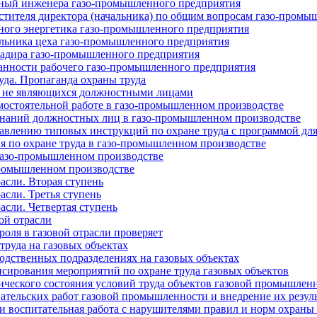
ный инженера газо-промышленного предприятия
тителя директора (начальника) по общим вопросам газо-промы
ного энергетика газо-промышленного предприятия
льника цеха газо-промышленного предприятия
адира газо-промышленного предприятия
анности рабочего газо-промышленного предприятия
уда. Пропаганда охраны труда
, не являющихся должностными лицами
амостоятельной работе в газо-промышленном производстве
знаний должностных лиц в газо-промышленном производстве
тавлению типовых инструкций по охране труда с программой дл
 по охране труда в газо-промышленном производстве
 газо-промышленном производстве
промышленном производстве
асли. Вторая ступень
асли. Третья ступень
асли. Четвертая ступень
ой отрасли
роля в газовой отрасли проверяет
труда на газовых объектах
одственных подразделениях на газовых объектах
сирования мероприятий по охране труда газовых объектов
ического состояния условий труда объектов газовой промышлен
ательских работ газовой промышленности и внедрение их резуль
и воспитательная работа с нарушителями правил и норм охраны 