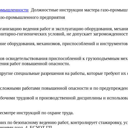
ромышленности
Должностные инструкции мастера газо-промышл
азо-промышленного предприятия
рганизацию ведения работ и эксплуатацию оборудования, механ
нитарно-гигиенических условий, не допускает загроможденности
яние оборудования, механизмов, приспособлений и инструментов
оков освидетельствования приспособлений к грузоподъемным меха
дения работ повышенной опасности.
 другие специальные разрешения на работы, которые требуют их 
т сложными работами повышенной опасности и по предупрежде
абочими трудовой и производственной дисциплины и использова
ересмотре инструкций по охране труда.
чих по безопасному ведению работ, контролирует стажировку, 
аниями разд. 4. ЕСУОТ ГП.