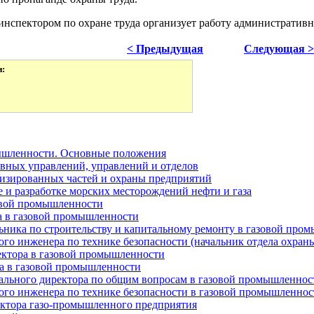
инспектором по охране труда организует работу административн
< Предыдущая
Следующая >
и:
мышленности. Основные положения
авных управлений, управлений и отделов
низированных частей и охраны предприятий
е и разработке морских месторождений нефти и газа
овой промышленности
а в газовой промышленности
льника по строительству и капитальному ремонту в газовой про
ого инженера по технике безопасности (начальник отдела охран
ектора в газовой промышленности
а в газовой промышленности
рального директора по общим вопросам в газовой промышленнос
ного инженера по технике безопасности в газовой промышленнос
ктора газо-промышленного предприятия