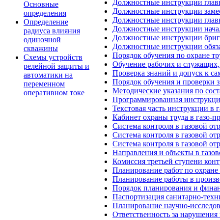
Должностные инструкции глав
Основные
Должностные инструкции замес
определения
Должностные инструкции глав
Определение
Должностные инструкции нача
радиуса влияния
Должностные инструкции бриг
одиночной
Должностные инструкции обяз
скважины
Порядок обучения по охране тр
Схемы устройств
Обучение рабочих и служащих
релейной защиты и
Проверка знаний и допуск к с
автоматики на
Порядок обучения и проверки 
переменном
Методические указания по сос
оперативном токе
Программированная инструкция
Текстовая часть инструкции в
Кабинет охраны труда в газо-
Система контроля в газовой отр
Система контроля в газовой отр
Система контроля в газовой отр
Направления и объекты в газов
Комиссия третьей ступени конт
Планирование работ по охране 
Планирование работы в произв
Порядок планирования и финан
Паспортизация санитарно-техн
Планирование научно-исследов
Ответственность за нарушения 