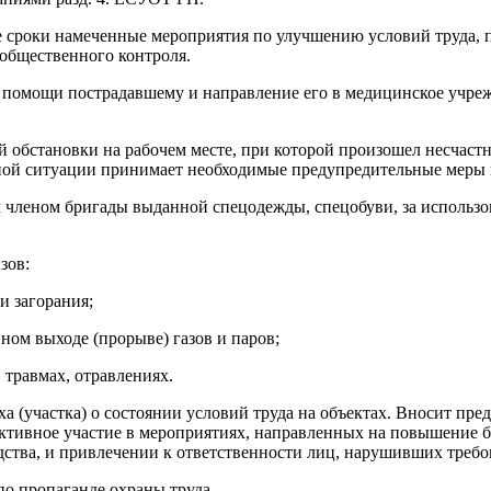
ые сроки намеченные мероприятия по улучшению условий труда, 
 общественного контроля.
й помощи пострадавшему и направление его в медицинское учреж
ой обстановки на рабочем месте, при которой произошел несчаст
ной ситуации принимает необходимые предупредительные меры 
м членом бригады выданной спецодежды, спецобуви, за использ
зов:
 загорания;
ном выходе (прорыве) газов и паров;
травмах, отравлениях.
ха (участка) о состоянии условий труда на объектах. Вносит пр
 активное участие в мероприятиях, направленных на повышение 
ства, и привлечении к ответственности лиц, нарушивших требо
 по пропаганде охраны труда.