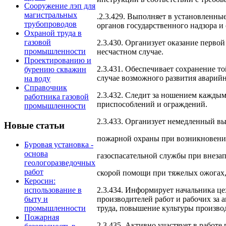
Сооружение лэп для
магистральных
.2.3.429. Выполняет в установленн
трубопроводов
органов государственного надзора и
Охраной труда в
газовой
2.3.430. Организует оказание перво
промышленности
несчастном случае.
Проектированию и
2.3.431. Обеспечивает сохранение т
бурению скважин
случае возможного развития аварий
на воду
Справочник
2.3.432. Следит за ношением кажды
работника газовой
приспособлений и ограждений.
промышленности
2.3.433. Организует немедленный вы
Новые статьи
пожарной охраны при возникновении
Буровая установка -
основа
газоспасательной службы при внезап
геологоразведочных
работ
скорой помощи при тяжелых ожогах, 
Керосин:
2.3.434. Информирует начальника це
использование в
производителей работ и рабочих за
быту и
труда, повышение культуры производ
промышленности
Пожарная
2.3.435. Активно участвует в работе