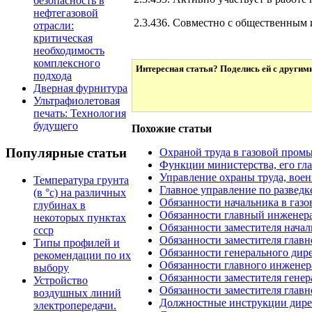
безопасность в
нефтегазовой
2.3.436. Совместно с общественным 
отрасли:
критическая
необходимость
комплексного
Интересная статья? Поделись ей с другим
подхода
Дверная фурнитура
Ультрафиолетовая
печать: Технология
будущего
Похожие статьи
Популярные статьи
Охраной труда в газовой про
Функции министерства, его гл
Управление охраны труда, вое
Температура грунта
Главное управление по разведк
(в °с) на различных
Обязанности начальника в газ
глубинах в
Обязанности главный инженер
некоторых пунктах
Обязанности заместителя нача
ссср
Обязанности заместителя главн
Типы профилей и
Обязанности генерального дир
рекомендации по их
Обязанности главного инженер
выбору
Обязанности заместителя гене
Устройство
Обязанности заместителя глав
воздушных линий
Должностные инструкции дире
электропередачи.