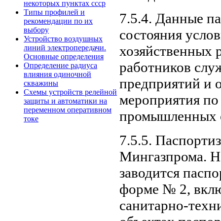
некоторых пунктах ссср
Типы профилей и
7.5.4. Данные п
рекомендации по их
выбору
состояния услов
Устройство воздушных
хозяйственных 
линий электропередачи.
Основные определения
работников слу
Определение радиуса
влияния одиночной
предприятий и о
скважины
Схемы устройств релейной
мероприятия по
защиты и автоматики на
переменном оперативном
промышленных о
токе
7.5.5. Паспорти
Мингазпрома. Н
заводится паспо
форме № 2, вк
санитарно-техн