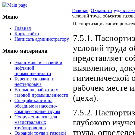
Главная
Охраной труда в га
условий труда объектов газо
Меню
Паспортизация санитарно-тех
Главная
Карта сайта
7.5.1. Паспорти
Написать администратору
условий труда 
Меню материала
представляет с
Экономика в газовой и
выявлению, док
нефтяной
промышленности
гигиенической о
Бурение скважин и
нефтедобыча
рабочем месте и
В помощь работнику
газовой промышленности
(цеха).
Спецификации на
обсадные и насосно-
7.5.2. Паспорти
компрессорные трубы
Сооружение лэп для
глубокого изуч
магистральных
трубопроводов
труда, определе
Охраной труда в газовой