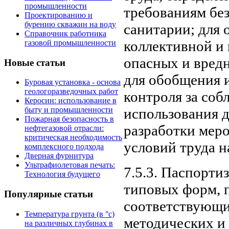
промышленности
требованиям бе
Проектированию и
бурению скважин на воду
санитарии; для 
Справочник работника
коллективной и
газовой промышленности
опасных и вред
Новые статьи
для обобщения 
Буровая установка - основа
геологоразведочных работ
контроля за со
Керосин: использование в
использования д
быту и промышленности
Пожарная безопасность в
разработки мер
нефтегазовой отрасли:
критическая необходимость
условий труда н
комплексного подхода
Дверная фурнитура
Ультрафиолетовая печать:
7.5.3. Паспорти
Технология будущего
типовых форм, п
Популярные статьи
соответствующи
Температура грунта (в °с)
методических и
на различных глубинах в