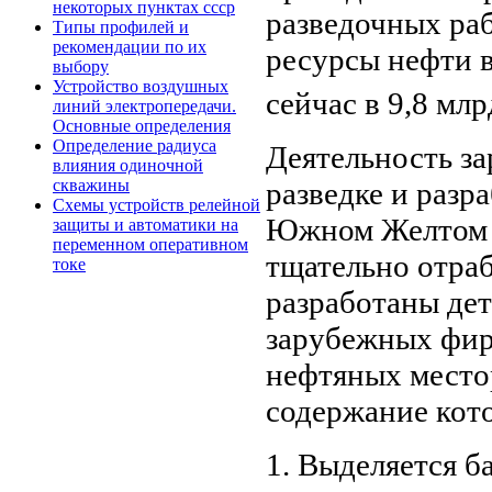
некоторых пунктах ссср
разведочных раб
Типы профилей и
рекомендации по их
ресурсы нефти 
выбору
Устройство воздушных
сейчас в 9,8 млр
линий электропередачи.
Основные определения
Определение радиуса
Деятельность з
влияния одиночной
разведке и разр
скважины
Схемы устройств релейной
Южном Желтом м
защиты и автоматики на
переменном оперативном
тщательно отра
токе
разработаны де
зарубежных фир
нефтяных мест
содержание кот
1. Выделяется б