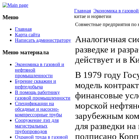
Главная
Экономика в газово
китае и норвегии
Меню
Совместные предприятия по 
Главная
Карта сайта
Аналогичная си
Написать администратору
разведке и раз
Меню материала
действует и в Ки
Экономика в газовой и
нефтяной
В 1979 году Го
промышленности
Бурение скважин и
модель контракт
нефтедобыча
В помощь работнику
финансовые усл
газовой промышленности
морской нефтян
Спецификации на
обсадные и насосно-
зарубежным ком
компрессорные трубы
Сооружение лэп для
для разведки на
магистральных
трубопроводов
подписано Корп
Охраной труда в газовой