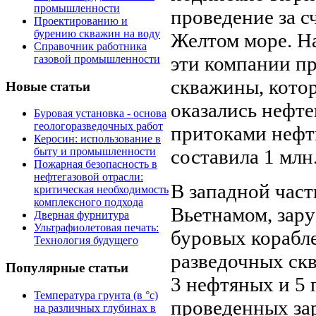
промышленности
проведение за 
Проектированию и
бурению скважин на воду
Желтом море. На
Справочник работника
эти компании п
газовой промышленности
скважины, котор
Новые статьи
оказались нефт
Буровая установка - основа
геологоразведочных работ
притоками нефти
Керосин: использование в
составила 1 млн.
быту и промышленности
Пожарная безопасность в
нефтегазовой отрасли:
В западной част
критическая необходимость
комплексного подхода
Вьетна­мом, зар
Дверная фурнитура
Ультрафиолетовая печать:
буровых корабле
Технология будущего
разведочных ск
Популярные статьи
3 нефтяных и 5 
Температура грунта (в °с)
проведенных за
на различных глубинах в