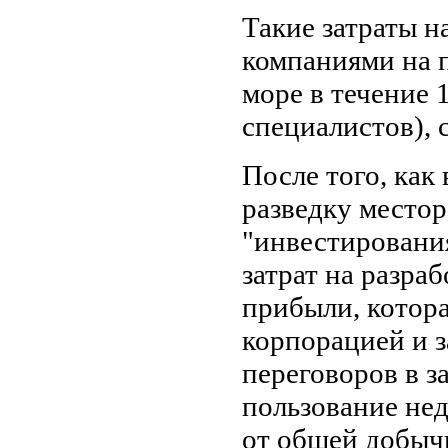
Такие затраты 
компания­ми на
море в течение 
специалистов), 
После того, как
разведку место­
"инвестировани
затрат на разра
прибыли, котор
корпорацией и 
переговоров в з
пользование нед
от общей добычи