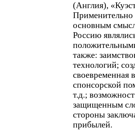
(Англия), «Куэс
Применительно 
основным смысл
Россию являлис
положительными
также: заимство
технологий; соз
своевременная в
спонсорской по
т.д.; возможнос
защищенным сло
стороны заключ
прибылей.