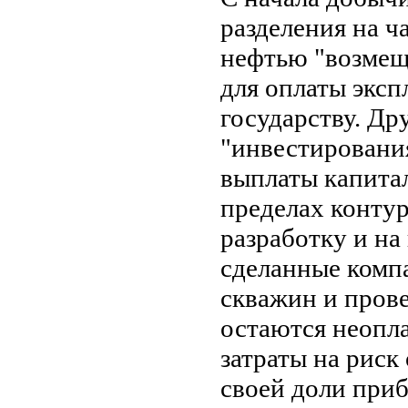
разде­ления на 
нефтью "воз­мещ
для оплаты эксп
государству. Др
"инвестирования
выплаты капитал
пределах конту
разработку и на
сделанные компа
скважин и прове
остаются неопл
затраты на риск
своей до­ли при