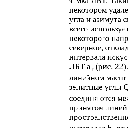
замка ЛБТ. Таки
некотором удале
угла и азимута 
всего используе
некоторого напр
северное, откла
интервала искус
ЛБТ a
(рис. 22)
т
линейном масшт
зенитные углы 
соединяются ме
принятом линей
пространственн
интервале h
от 