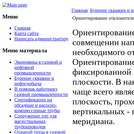
Главная
Бурение скважин и 
Меню
Ориентирование отклонител
Главная
Ориентирование
Карта сайта
Написать администратору
совмещении нап
необходимого о
Меню материала
Ориентирование
Экономика в газовой и
нефтяной
фиксированной 
промышленности
Бурение скважин и
плоскости. В н
нефтедобыча
В помощь работнику
чаще всего являе
газовой промышленности
плоскость, прох
Спецификации на
обсадные и насосно-
вертикальных - 
компрессорные трубы
Сооружение лэп для
меридиана.
магистральных
трубопроводов
Охраной труда в газовой