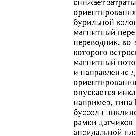
снижает затрат
ориентирования
бурильной коло
магнитный пере
переводник, во
которого встро
магнитный поток
и направление д
ориентировании
опускается инк
например, типа 
буссоли инклино
рамки датчиков 
апсидальной пло