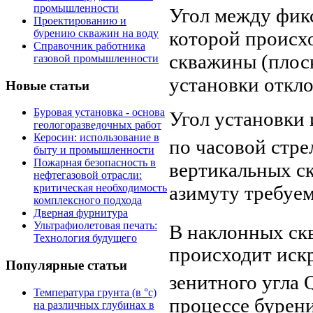
промышленности
Угол между фик
Проектированию и
бурению скважин на воду
которой происх
Справочник работника
скважины (плоск
газовой промышленности
установки откло
Новые статьи
Буровая установка - основа
Угол установки
геологоразведочных работ
Керосин: использование в
по часовой стре
быту и промышленности
Пожарная безопасность в
вертикальных ск
нефтегазовой отрасли:
азимуту требуе
критическая необходимость
комплексного подхода
Дверная фурнитура
Ультрафиолетовая печать:
В наклонных скв
Технология будущего
происходит искр
Популярные статьи
зенитного угла 
Температура грунта (в °с)
процессе бурен
на различных глубинах в