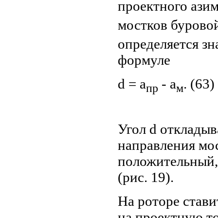
проектного ази
мостков буровой
определяется зн
формуле
d = a
- a
. (63)
пр
м
Угол d откладыв
направления мос
положительный, 
(рис. 19).
На роторе стави
на проектную то