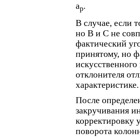
a
.
р
В случае, если 
но В и С не совп
фактический уг
принятому, но 
искусственного 
отклонителя отл
характеристике.
После определе
закручивания и
корректировку у
поворота колон