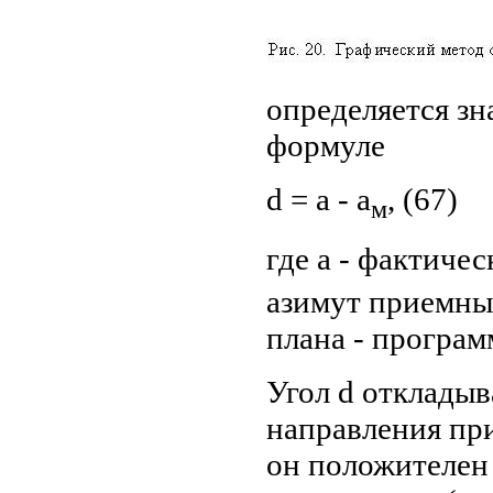
определяется зн
формуле
d = a - a
, (67)
м
где a - фактиче
азимут приемных
плана - програ
Угол d откладыв
направления при
он положителен 