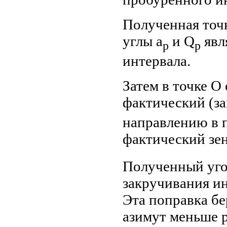
Полученная точк
углы a
и Q
явл
р
р
интервала.
Затем в точке О
фактический (за
направлению в 
фактический зе
Полученный уго
закручивания ин
Эта поправка бе
азимут меньше р