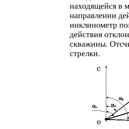
находящейся в м
направлении дей
инклинометр пок
действия откло
скважины. Отсчи
стрелки.