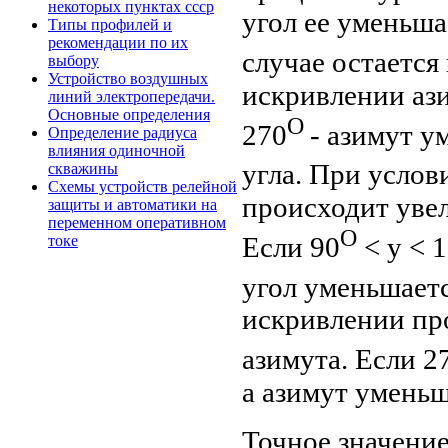
некоторых пунктах ссср
угол ее уменьша
Типы профилей и
рекомендации по их
случае остается
выбору
Устройство воздушных
искривлении ази
линий электропередачи.
Основные определения
О
270
- азимут у
Определение радиуса
влияния одиночной
угла. При услови
скважины
Схемы устройств релейной
происходит увел
защиты и автоматики на
переменном оперативном
О
Если 90
< y < 
токе
угол уменьшаетс
искривлении пр
азимута. Если 2
а азимут уменьша
Точное значение