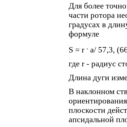
Для более точн
части ротора не
градусах в длин
формуле
.
S = r
a/ 57,3, (6
где r - радиус с
Длина дуги изме
В наклонном ств
ориентирования
плоскости дейс
апсидальной пл