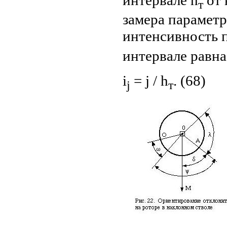
т
замера параметр
интенсивность 
интервале равна
i
= j / h
. (68)
j
т