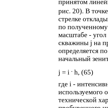
принятом линей
рис. 20). В точ
стрелке отклады
по полученному
масштабе - угол
скважины j на п
определяется по
начальный зени
.
j = i
h, (65)
где i - интенси
используемого о
технической хар
пробуренного ин