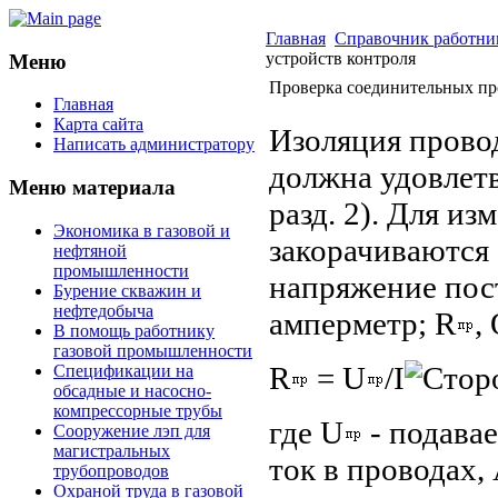
Главная
Справочник работни
устройств контроля
Меню
Проверка соединительных пр
Главная
Карта сайта
Изоляция провод
Написать администратору
должна удовлет
Меню материала
разд. 2). Для и
Экономика в газовой и
закорачиваются 
нефтяной
промышленности
напряжение пост
Бурение скважин и
нефтедобыча
амперметр; R
,
В помощь работнику
газовой промышленности
R
= U
/I
Спецификации на
обсадные и насосно-
компрессорные трубы
где U
- подавае
Сооружение лэп для
магистральных
ток в проводах, 
трубопроводов
Охраной труда в газовой