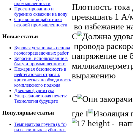
промышленности
Плотность тока 
Проектированию и
бурению скважин на воду
превышать 1 А/
Справочник работника
во избежание на
газовой промышленности
С
Новые статьи
провода раскор
Буровая установка - основа
геологоразведочных работ
напряжение не б
Керосин: использование в
миллиамперметр.
быту и промышленности
Пожарная безопасность в
выражению
нефтегазовой отрасли:
критическая необходимость
комплексного подхода
Дверная фурнитура
Ультрафиолетовая печать:
С
Технология будущего
где I
Популярные статьи
- нап
Температура грунта (в °с)
на различных глубинах в