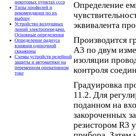
некоторых пунктах ссср
Определение ем
Типы профилей и
чувствительност
рекомендации по их
выбору
эквивалента про
Устройство воздушных
линий электропередачи.
Основные определения
Производится г
Определение радиуса
влияния одиночной
A3 по двум изм
скважины
Схемы устройств релейной
изоляции прово
защиты и автоматики на
переменном оперативном
контроля соеди
токе
Градуировка про
11.2. Для регул
поданном на вхо
закороченных з
резистором R3 у
прибора. Затем 