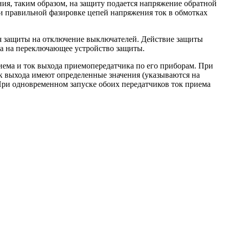
ия, таким образом, на защиту подается напряжение обратной
При правильной фазировке цепей напряжения ток в обмотках
я защиты на отключение выключателей. Действие защиты
ка на переключающее устройство защиты.
ема и ток выхода приемопередатчика по его приборам. При
ок выхода имеют определенные значения (указываются на
 При одновременном запуске обоих передатчиков ток приема