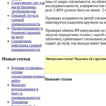
тока от защит отключаются, на обои
Сооружение лэп для
последовательности, измеряется ток 
магистральных
реле 2-КР4 должен быть не менее 2 
трубопроводов
Охраной труда в
Проверка исправности цепей отключ
газовой
имитируется нажатием вручную на я
промышленности
Проектированию и
Проверка обмена ВЧ импульсами на 
бурению скважин
запуске передатчика только с одной
на воду
табличке), срабатывает сигнальное 
Справочник
падает до нуля, ток выхода имеет ма
работника газовой
промышленности
Новые статьи
Интересная статья? Поделись ей с другим
Буровая установка -
основа
геологоразведочных
Похожие статьи
работ
Керосин:
использование в
быту и
промышленности
Пожарная