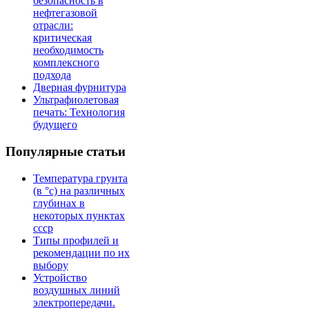
безопасность в
нефтегазовой
отрасли:
критическая
необходимость
комплексного
подхода
Дверная фурнитура
Ультрафиолетовая
печать: Технология
будущего
Популярные статьи
Температура грунта
(в °с) на различных
глубинах в
некоторых пунктах
ссср
Типы профилей и
рекомендации по их
выбору
Устройство
воздушных линий
электропередачи.