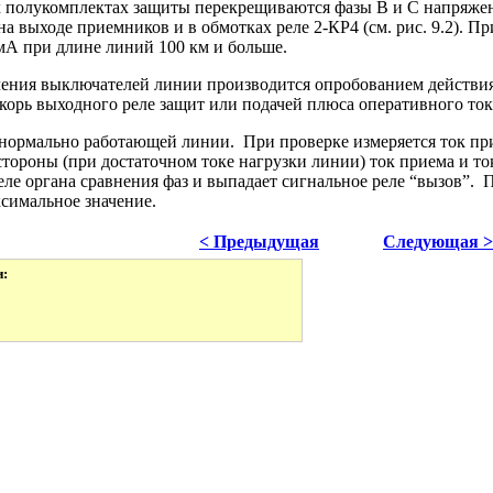
х полукомплектах защиты перекрещиваются фaзы В и С напряжен
на выходе приемников и в обмотках реле 2-КР4 (см. рис. 9.2). 
мА при длине линий 100 км и больше.
ения выключателей линии производится опробованием действи
корь выходного реле защит или подачей плюса оперативного то
нормально работающей линии. При проверке измеряется ток при
 стороны (при достаточном токе нагрузки линии) ток приема и т
реле органа сравнения фаз и выпадает сигнальное реле “вызов”.
ксимальное значение.
< Предыдущая
Следующая >
и: