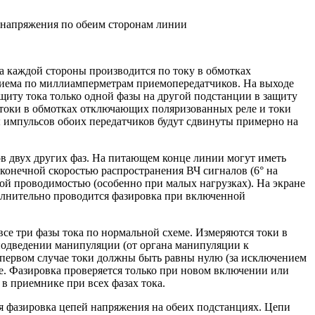
 напряжения по обеим сторонам линии
а каждой стороны производится по току в обмотках
риема по миллиамперметрам приемопередатчиков. На выходе
иту тока только одной фазы на другой подстанции в защиту
з токи в обмотках отключающих поляризованных реле и токи
 импульсов обоих передатчиков будут сдвинуты примерно на
в двух других фаз. На питающем конце линии могут иметь
конечной скоростью распространения ВЧ сигналов (6° на
ой проводимостью (особенно при малых нагрузках). На экране
полнительно проводится фазировка при включенной
все три фазы тока по нормальной схеме. Измеряются токи в
подведении манипуляции (от органа манипуляции к
первом случае токи должны быть равны нулю (за исключением
ле. Фазировка проверяется только при новом включении или
в приемнике при всех фазах тока.
 фазировка цепей напряжения на обеих подстанциях. Цепи