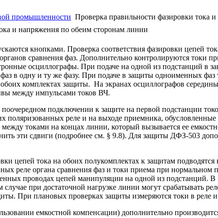
овой промышленности
Проверка правильности фазировки тока и
ока и напряжения по обеим сторонам линии
скаются кнопками. Проверка соответствия фазировки цепей ток
рганов сравнения фаз. Дополнительно контролируются токи п
ронные осциллографы. При подаче на одной из подстанций в защ
 фаз в одну и ту же фазу. При подаче в защиты одноименных фа
обоих комплектах защиты. На экранах осциллографов середины
ерывы между импульсами токов ВЧ.
и поочередном подключении к защите на первой подстанции токо
х поляризованных реле и на выходе приемника, обусловленные 
 между токами на концах линии, который вызывается ее емкостн
ить эти сдвиги (подробнее см. § 9.8). Для защиты ДФЗ-503 до
вки цепей тока на обоих полукомплектах к защитам подводятся 
ых реле органа сравнения фаз и токи приема при нормальном 
енных проводах цепей манипуляции на одной из подстанций. В 
м случае при достаточной нагрузке линии могут срабатывать ре
иты. При плановых проверках защиты измеряются токи в реле и 
льзовании емкостной компенсации) дополнительно производится