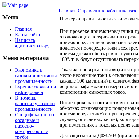
Главная
Справочник работника газ
Меню
Проверка правильности фазировки т
Главная
При проверке приемопередатчики пу
Карта сайта
отключающих поляризованных реле о
Написать
приемопередатчиков включают элект
администратору
подаются поочередно токи всех трех
приема должны быть равны нулю на 
Меню материала
180°, т. е. будут отсутствовать пер
Такая же проверка производится пр
Экономика в
место небольшие токи в отключающи
газовой и нефтяной
каждые 100 км линии) и сдвигом фаз
промышленности
осциллографа можно измерить и оцен
Бурение скважин и
компенсации емкостных токов.
нефтедобыча
В помощь
После проверки соответствия фазиро
работнику газовой
обмотках отключающих поляризованн
промышленности
приемопередатчику) и при перекрещ
Спецификации на
случаев, описанных выше), во второ
обсадные и
при изменениях в токовых цепях защ
насосно-
компрессорные
Для защиты типа ДФЗ-503 (при испо
трубы