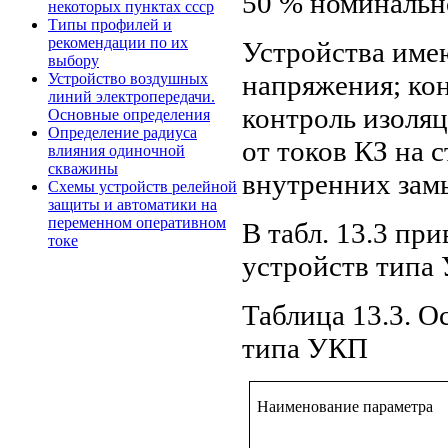
50 % номинально
некоторых пунктах ссср
Типы профилей и
рекомендации по их
Устройства име
выбору
напряжения; кон
Устройство воздушных
линий электропередачи.
контроль изоля
Основные определения
Определение радиуса
от токов КЗ на 
влияния одиночной
скважины
внутренних замы
Схемы устройств релейной
защиты и автоматики на
переменном оперативном
В табл. 13.3 пр
токе
устройств типа
Таблица 13.3. 
типа УКП
Наименование параметра