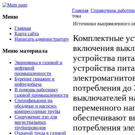
Главная
Справочник работни
тока
Меню
Источники выпрямленного оп
Главная
Карта сайта
Комплектные ус
Написать администратору
включения выкл
Меню материала
устройства пит
Экономика в газовой и
устройства пита
нефтяной
промышленности
электромагнито
Бурение скважин и
нефтедобыча
потребления до
В помощь работнику
газовой промышленности
выключателей на
Спецификации на
переменного на
обсадные и насосно-
компрессорные трубы
обеспечивают в
Сооружение лэп для
магистральных
потребления эле
трубопроводов
Охраной труда в газовой