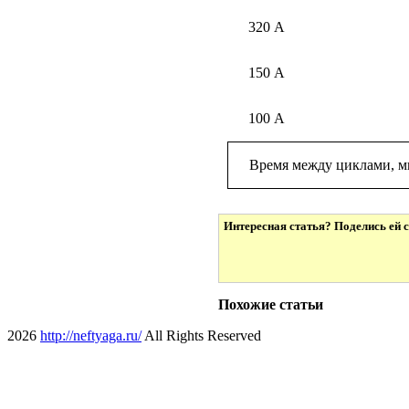
320 А
150 А
100 А
Время между циклами, м
Интересная статья? Поделись ей с
Похожие статьи
2026
http://neftyaga.ru/
All Rights Reserved