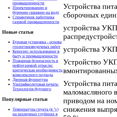
промышленности
Устройства пита
Проектированию и
бурению скважин на воду
сборочных един
Справочник работника
газовой промышленности
устройства УКП
Новые статьи
распредустройс
Буровая установка - основа
геологоразведочных работ
устройства УКП2
Керосин: использование в
быту и промышленности
Устройство УК
Пожарная безопасность в
нефтегазовой отрасли:
вмонтированных
критическая необходимость
комплексного подхода
Дверная фурнитура
Устройства пит
Ультрафиолетовая печать:
Технология будущего
маломасляного 
приводом на но
Популярные статьи
снижения выпря
Температура грунта (в °с)
на различных глубинах в