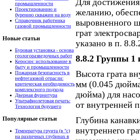
Для достижения 
промышленности
Проектированию и
желанию, обесп
бурению скважин на воду
выровненного ш
Справочник работника
газовой промышленности
грат электросва
Новые статьи
указано в п. 8.8.
Буровая установка - основа
геологоразведочных работ
8.8.2 Группы 1 
Керосин: использование в
быту и промышленности
Высота грата вн
Пожарная безопасность в
нефтегазовой отрасли:
мм (0.045 дюйма
критическая необходимость
комплексного подхода
дюйма) для нас
Дверная фурнитура
Ультрафиолетовая печать:
от внутренней п
Технология будущего
Глубина канавки
Популярные статьи
внутреннего гра
Температура грунта (в °с)
на различных глубинах в