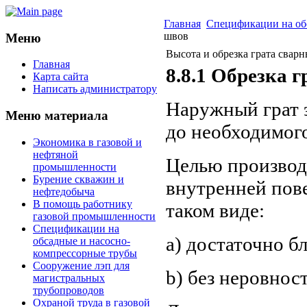
Главная
Спецификации на об
швов
Меню
Высота и обрезка грата свар
Главная
8.8.1 Обрезка 
Карта сайта
Написать администратору
Наружный грат 
Меню материала
до необходимого
Экономика в газовой и
нефтяной
Целью производ
промышленности
Бурение скважин и
внутренней пов
нефтедобыча
В помощь работнику
таком виде:
газовой промышленности
Спецификации на
а) достаточно бл
обсадные и насосно-
компрессорные трубы
Сооружение лэп для
b) без неровнос
магистральных
трубопроводов
Охраной труда в газовой