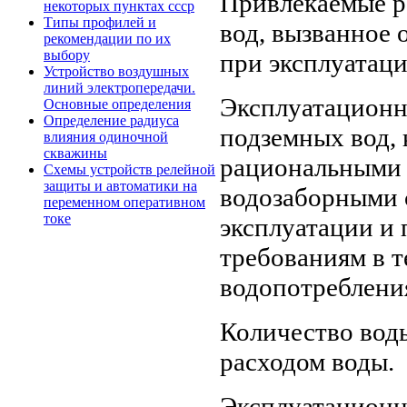
Привлекаемые р
некоторых пунктах ссср
Типы профилей и
вод, вызванное
рекомендации по их
выбору
при эксплуатаци
Устройство воздушных
линий электропередачи.
Эксплуатационн
Основные определения
Определение радиуса
подземных вод,
влияния одиночной
скважины
рациональными 
Схемы устройств релейной
защиты и автоматики на
водозаборными 
переменном оперативном
токе
эксплуатации и
требованиям в т
водопотреблени
Количество вод
расходом воды.
Эксплуатационн