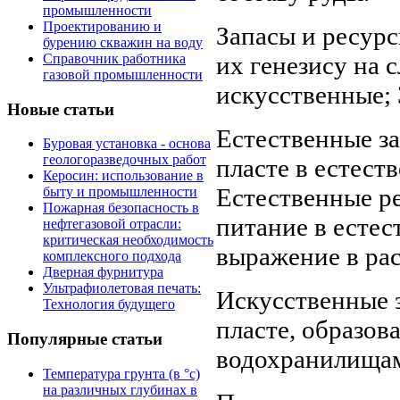
промышленности
Проектированию и
Запасы и ресур
бурению скважин на воду
Справочник работника
их генезису на 
газовой промышленности
искусственные; 
Новые статьи
Естественные за
Буровая установка - основа
геологоразведочных работ
пласте в естест
Керосин: использование в
Естественные ре
быту и промышленности
Пожарная безопасность в
питание в естес
нефтегазовой отрасли:
критическая необходимость
выражение в рас
комплексного подхода
Дверная фурнитура
Ультрафиолетовая печать:
Искусственные з
Технология будущего
пласте, образов
Популярные статьи
водохранилищами
Температура грунта (в °с)
на различных глубинах в