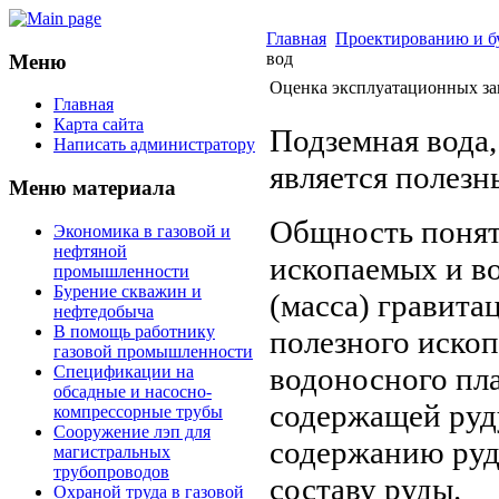
Главная
Проектированию и б
вод
Меню
Оценка эксплуатационных за
Главная
Карта сайта
Подземная вода,
Написать администратору
является полез
Меню материала
Общность понят
Экономика в газовой и
нефтяной
ископаемых и в
промышленности
Бурение скважин и
(масса) гравита
нефтедобыча
В помощь работнику
полезного ископ
газовой промышленности
водоносного пла
Спецификации на
обсадные и насосно-
содержащей руд
компрессорные трубы
Сооружение лэп для
содержанию руды
магистральных
трубопроводов
составу руды.
Охраной труда в газовой