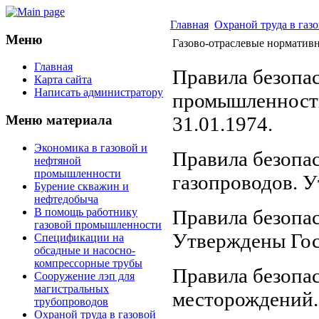
Главная
Охраной труда в га
Меню
Газово-отраслевые норматив
Главная
Правила безопа
Карта сайта
Написать администратору
промышленност
31.01.1974.
Меню материала
Экономика в газовой и
Правила безопа
нефтяной
промышленности
газопроводов. 
Бурение скважин и
нефтедобыча
В помощь работнику
Правила безопас
газовой промышленности
Утверждены Гос
Спецификации на
обсадные и насосно-
компрессорные трубы
Правила безопа
Сооружение лэп для
магистральных
месторождений.
трубопроводов
Охраной труда в газовой