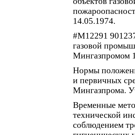
объектов газов
пожароопасност
14.05.1974.
#M12291 901237
газовой промыш
Мингазпромом 12
Нормы положенн
и первичных ср
Мингазпрома. У
Временные мето
технической ин
соблюдением тр
гигиенических 