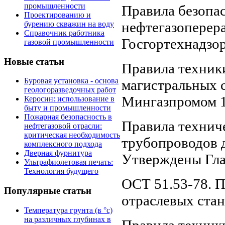
промышленности
Правила безопа
Проектированию и
нефтегазоперер
бурению скважин на воду
Справочник работника
Госгортехнадзо
газовой промышленности
Новые статьи
Правила техник
Буровая установка - основа
магистральных 
геологоразведочных работ
Мингазпромом 1
Керосин: использование в
быту и промышленности
Пожарная безопасность в
Правила технич
нефтегазовой отрасли:
критическая необходимость
трубопроводов 
комплексного подхода
Дверная фурнитура
Утверждены Гла
Ультрафиолетовая печать:
Технология будущего
ОСТ 51.53-78. 
Популярные статьи
отраслевых стан
Температура грунта (в °с)
на различных глубинах в