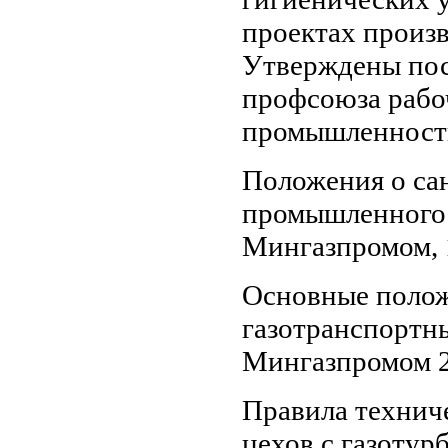
проектах произ
Утверждены пос
профсоюза рабо
промышленности
Положения о са
промышленного
Мингазпромом, 
Основные полож
газотранспортн
Мингазпромом 2
Правила технич
цехов с газоту